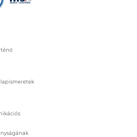
rténő
alapismeretek
nikációs
konyságának