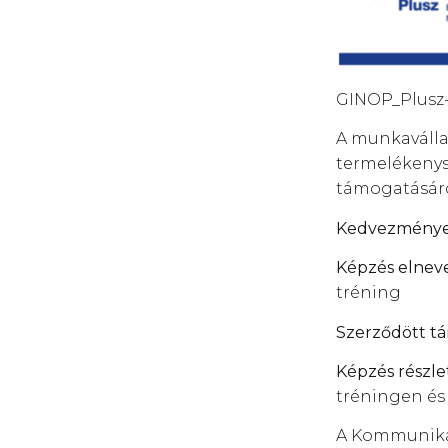
GINOP_Plusz-3
A munkaválla
termelékenys
támogatásár
Kedvezményez
Képzés elnev
tréning
Szerződött t
Képzés részle
tréningen és
A Kommunikác