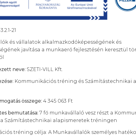
.2.1-21
lók és vállalatok alkalmazkodóképességének és
égének javítása a munkaerő fejlesztésén keresztül tö
ól
ett neve:
SZETI-VILL Kft.
ezése:
Kommunikációs tréning és Számítástechnikai 
ámogatás összege:
4 345 063 Ft
tes bemutatása:
7 fő munkavállaló vesz részt a Kommu
 a Számítástechnikai alapismeretek tréningen
iós tréning célja: A Munkavállalók személyes haté