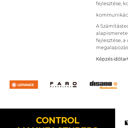
fejlesztése,
kommunikáció
A Számítástec
alapismeretek
fejlesztése, 
megalapozása,
Képzés időtar
CONTROL