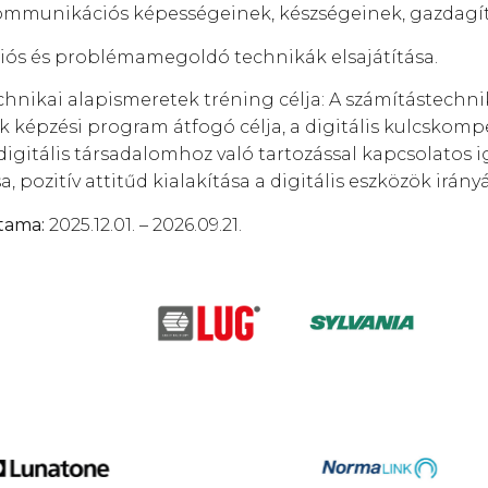
 kommunikációs képességeinek, készségeinek, gazdagít
s és problémamegoldó technikák elsajátítása.
hnikai alapismeretek tréning célja: A számítástechni
 képzési program átfogó célja, a digitális kulcskomp
a digitális társadalomhoz való tartozással kapcsolatos 
 pozitív attitűd kialakítása a digitális eszközök irány
tama:
2025.12.01. – 2026.09.21.