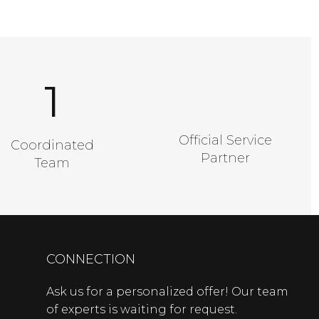
1
A Good Number
Official Service
Coordinated
Partner
Team
CONNECTION
Ask us for a personalized offer! Our team
of experts is waiting for request.