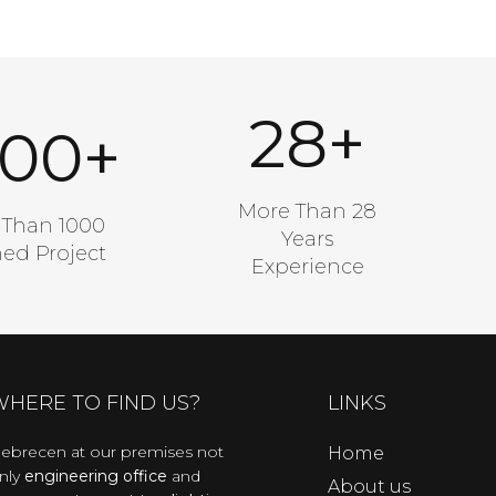
28
+
000
+
A Good Number
od Number
More Than 28
 Than 1000
Years
hed Project
Experience
WHERE TO FIND US?
LINKS
ebrecen at our premises not
Home
nly
engineering office
and
About us