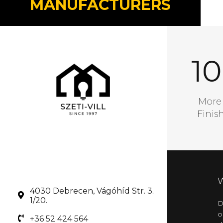
MANUFACTURERS
1
A Go
More
Finis
4030 Debrecen, Vágóhíd Str. 3.
1/20.
D
o
+36 52 424 564