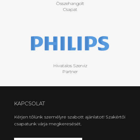
Jó Szám
Összehangolt
Csapat
Hivatalos Szerviz
Partner
KAPCSOLAT
Kérjen tőlünk személyre szabott ajánlatot! Szakértői
csapatunk várja megkeresését.