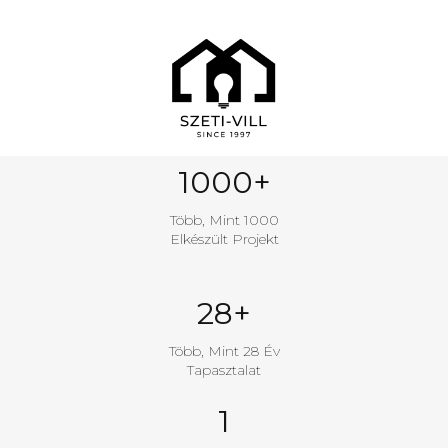
1000
+
Jó Szám
Több, Mint 1000
Elkészült Projekt
28
+
Jó Szám
Több, Mint 28 Év
Tapasztalat
1