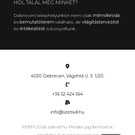
HOL TALÁL MEG MINKET?​
Debreceni telephelyünkön nem csak
mérnökiroda
és
bemutatóterem
található, de
világítástervezést
és
értékesítést
is bonyolítunk.
4030 Debrecen, Vágóhíd U. 3. 1/20.
+36 52 424 564
info@szetivill.hu
©1997-2026 szetivill.hu Minden jog fenntartva.