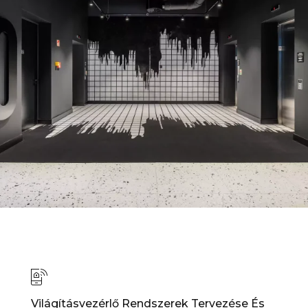
Világításvezérlő Rendszerek Tervezése És